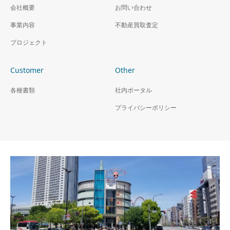
会社概要
お問い合わせ
リノベーション「めくリ
リノベーション「めくリ
事業内容
ノ」シリーズ 東京都世
不動産買取査定
ノ」シリーズ 神奈川県
田谷区
相模原市
プロジェクト
Customer
Other
各種書類
社内ポータル
プライバシーポリシー