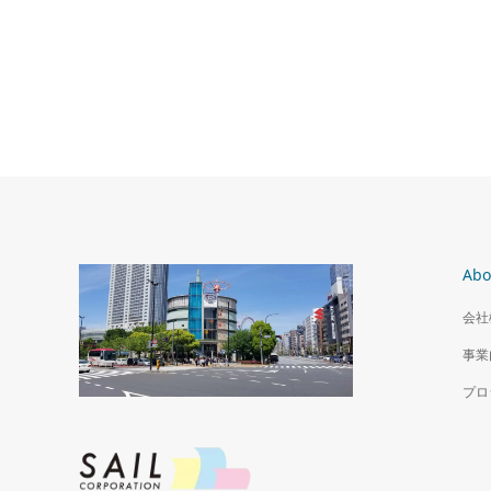
収益区分
収益区分 タワーマンション2LDK 川口
市
Abo
会社
事業
プロ