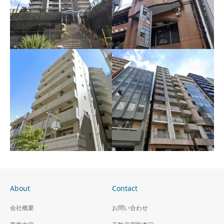
収益区分 タワーマンシ
収益区分店舗 福岡市中
ョン2LDK 川口市
央区
About
Contact
収益区分マンション 田
会社概要
お問い合わせ
端